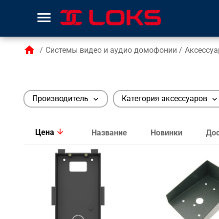
menu
home
/
Системы видео и аудио домофонии
/
Аксессу
Производитель
Категория аксессуаров
expand_more
expand_more
arrow_downward
Цена
Название
Новинки
Дос