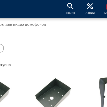
search
percent
l
Поиск
Акции
К
ары для видео домофонов
тупно