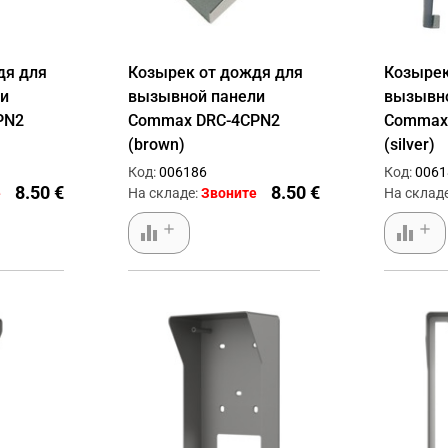
дя для
Козырек от дождя для
Козырек
и
вызывной панели
вызывно
PN2
Commax DRC-4CPN2
Commax
(brown)
(silver)
Код:
006186
Код:
0061
8.50 €
8.50 €
е
На складе:
Звоните
На склад
equalizer
equalizer