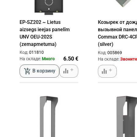
EP-SZ202 ~ Lietus
Козырек от дож
aizsegs ieejas panelīm
вызывной панел
UNV OEU-202S
Commax DRC-4C
(zemapmetuma)
(silver)
Код:
011810
Код:
005869
6.50 €
На складе:
Много
На складе:
Звонит
equalizer
add_shopping_cart
equalizer
В корзину